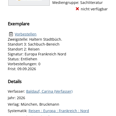
Mediengruppe:
Sachliteratur
nicht verfügbar
Exemplare
Vorbestellen
Zweigstelle:
Haltern Stadtbüch.
Standort 3:
Sachbuch-Bereich
Standort 2:
Reisen
Signatur:
Europa Frankreich Nord
Status:
Entliehen
Vorbestellungen:
0
Frist:
09.09.2026
Details
Verfasser:
Suche nach diesem Verfasser
Baldauf, Carina (Verfasser)
Jahr:
2026
Verlag:
München, Bruckmann
opens in new tab
Diesen Link in neuem Tab öffnen
Systematik:
Suche nach dieser Systematik
Reisen : Europa : Frankreich : Nord