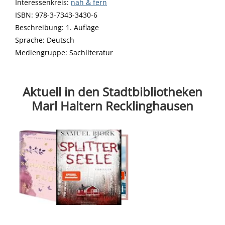
Interessenkreis:
Suche nach diesem Interessenskreis
nah & fern
ISBN:
978-3-7343-3430-6
Beschreibung:
1. Auflage
Suche nach dieser Beteiligten Person
Sprache:
Deutsch
Mediengruppe:
Sachliteratur
Aktuell in den Stadtbibliotheken
Marl Haltern Recklinghausen