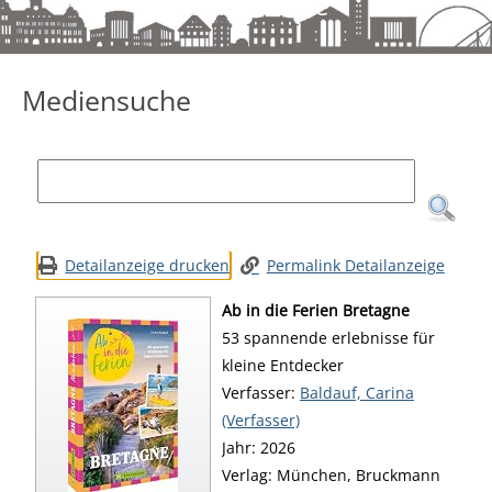
Mediensuche
Mediensuche
Detailanzeige drucken
Permalink Detailanzeige
Ab in die Ferien Bretagne
53 spannende erlebnisse für
kleine Entdecker
Verfasser:
Suche nach diesem Verfa
Baldauf, Carina
(Verfasser)
Jahr:
2026
Verlag:
München, Bruckmann