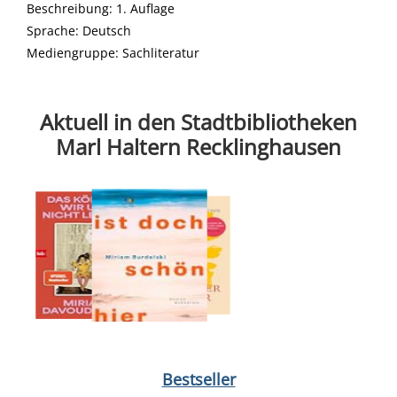
Beschreibung:
1. Auflage
Suche nach dieser Beteiligten Person
Sprache:
Deutsch
Mediengruppe:
Sachliteratur
Aktuell in den Stadtbibliotheken
Marl Haltern Recklinghausen
Medium öffnen Dabei waren wir uns immer so nah von Jette Kö
Bestseller