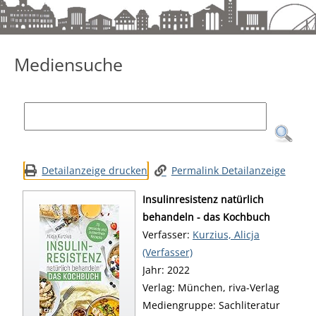
Mediensuche
Mediensuche
Detailanzeige drucken
Permalink Detailanzeige
Insulinresistenz natürlich
behandeln - das Kochbuch
Verfasser:
Suche nach diesem Verfa
Kurzius, Alicja
(Verfasser)
Jahr:
2022
Verlag:
München, riva-Verlag
Mediengruppe:
Sachliteratur