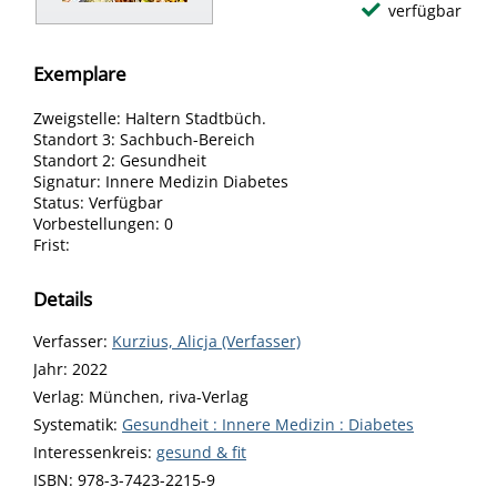
verfügbar
Exemplare
Zweigstelle:
Haltern Stadtbüch.
Standort 3:
Sachbuch-Bereich
Standort 2:
Gesundheit
Signatur:
Innere Medizin Diabetes
Status:
Verfügbar
Vorbestellungen:
0
Frist:
Details
Verfasser:
Suche nach diesem Verfasser
Kurzius, Alicja (Verfasser)
Jahr:
2022
Verlag:
München, riva-Verlag
opens in new tab
Diesen Link in neuem Tab öffnen
Systematik:
Suche nach dieser Systematik
Gesundheit : Innere Medizin : Diabetes
Interessenkreis:
Suche nach diesem Interessenskreis
gesund & fit
ISBN:
978-3-7423-2215-9