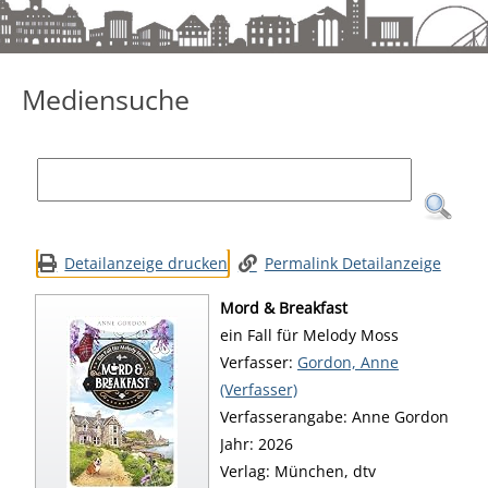
Mediensuche
Mediensuche
Detailanzeige drucken
Permalink Detailanzeige
Mord & Breakfast
ein Fall für Melody Moss
Verfasser:
Suche nach diesem Verfa
Gordon, Anne
(Verfasser)
Verfasserangabe:
Anne Gordon
Jahr:
2026
Verlag:
München, dtv