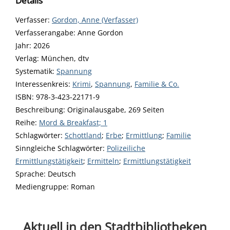
Details
Verfasser:
Suche nach diesem Verfasser
Gordon, Anne (Verfasser)
Verfasserangabe:
Anne Gordon
Jahr:
2026
Verlag:
München, dtv
opens in new tab
Diesen Link in neuem Tab öffnen
Systematik:
Suche nach dieser Systematik
Spannung
Interessenkreis:
Suche nach diesem Interessenskreis
Krimi
,
Spannung
,
Familie & Co.
ISBN:
978-3-423-22171-9
Beschreibung:
Originalausgabe, 269 Seiten
Reihe:
Mord & Breakfast; 1
Schlagwörter:
Schottland
;
Erbe
;
Ermittlung
;
Familie
Sinngleiche Schlagwörter:
Polizeiliche
Ermittlungstätigkeit
;
Ermitteln
;
Ermittlungstätigkeit
Suche nach dieser Beteiligten Person
Sprache:
Deutsch
Mediengruppe:
Roman
Aktuell in den Stadtbibliotheken