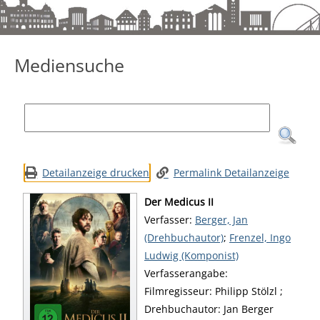
Mediensuche
Mediensuche
Detailanzeige drucken
Permalink Detailanzeige
Der Medicus II
Verfasser:
Suche nach diesem Verfa
Berger, Jan
(Drehbuchautor)
;
Frenzel, Ingo
Ludwig (Komponist)
Verfasserangabe:
Filmregisseur: Philipp Stölzl ;
Drehbuchautor: Jan Berger