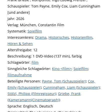
Schauspieler: Tom Payne, Emily Cox, Liam Cunningham
[und andere]
Jahr:
2026
Verlag:
München, Constantin Film
opens in new tab
Diesen Link in neuem Tab öffnen
Systematik:
Suche nach dieser Systematik
Spielfilm
Interessenkreis:
Suche nach diesem Interessenskreis
Drama
,
Historisches
,
Historienfilm
,
Hören & Sehen
Altersfreigabe:
12
Beschreibung:
1 DVD-Video (137 min), farbig
Schlagwörter:
Film
Sinngleiche Schlagwörter:
Kino <Film>
;
Spielfilm
;
Filmaufnahme
Beteiligte Personen:
Suche nach dieser Beteiligten Person
Payne, Tom (Schauspieler)
;
Cox,
Emily (Schauspieler)
;
Cunningham, Liam (Schauspieler)
;
Stölzl, Philipp (Filmregisseur)
;
Griebe, Frank
(Kameramann(Cinematograph))
Sprache:
Englisch, Deutsch