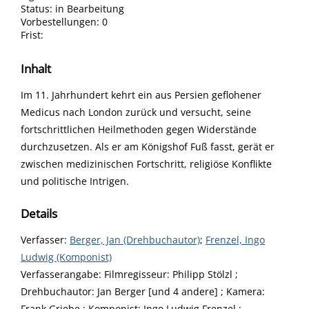
Status:
in Bearbeitung
Vorbestellungen:
0
Frist:
Inhalt
Im 11. Jahrhundert kehrt ein aus Persien geflohener
Medicus nach London zurück und versucht, seine
fortschrittlichen Heilmethoden gegen Widerstände
durchzusetzen. Als er am Königshof Fuß fasst, gerät er
zwischen medizinischen Fortschritt, religiöse Konflikte
und politische Intrigen.
Details
Verfasser:
Suche nach diesem Verfasser
Berger, Jan (Drehbuchautor)
;
Frenzel, Ingo
Ludwig (Komponist)
Verfasserangabe:
Filmregisseur: Philipp Stölzl ;
Drehbuchautor: Jan Berger [und 4 andere] ; Kamera:
Frank Griebe ; Komponist: Ingo Ludwig Frenzel ;