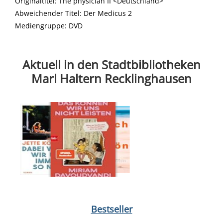
Originaltitel:
The physician II <Deutschland>
Abweichender Titel:
Der Medicus 2
Mediengruppe:
DVD
Aktuell in den Stadtbibliotheken
Marl Haltern Recklinghausen
Medium öffnen Dabei waren wir uns immer so nah von Jette Kö
Bestseller