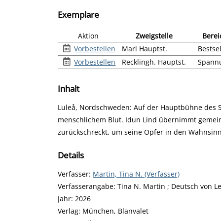
Exemplare
Aktion
Zweigstelle
Berei
Vorbestellen
Marl Hauptst.
Bestsel
Vorbestellen
Recklingh. Hauptst.
Spann
Inhalt
Luleå, Nordschweden: Auf der Hauptbühne des Sta
menschlichem Blut. Idun Lind übernimmt gemeins
zurückschreckt, um seine Opfer in den Wahnsinn zu
Details
Verfasser:
Suche nach diesem Verfasser
Martin, Tina N. (Verfasser)
Verfasserangabe:
Tina N. Martin ; Deutsch von L
Jahr:
2026
Verlag:
München, Blanvalet