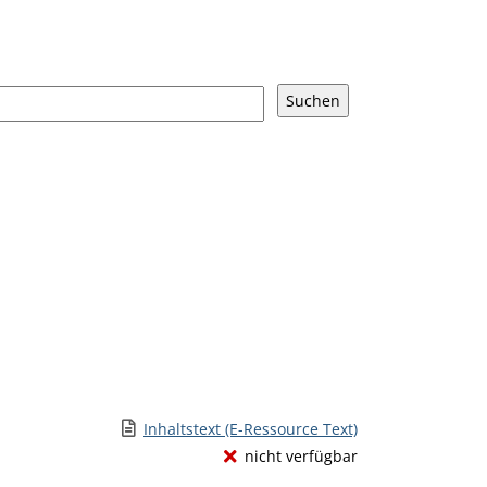
Link zu einem externen Medieninhalt - wird in ne
Inhaltstext (E-Ressource Text)
nicht verfügbar