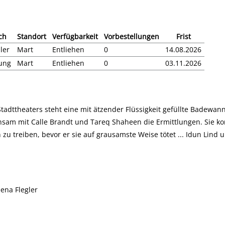
ch
Standort
Verfügbarkeit
Vorbestellungen
Frist
ler
Mart
Entliehen
0
14.08.2026
ung
Mart
Entliehen
0
03.11.2026
dttheaters steht eine mit ätzender Flüssigkeit gefüllte Badewann
am mit Calle Brandt und Tareq Shaheen die Ermittlungen. Sie kom
 treiben, bevor er sie auf grausamste Weise tötet ... Idun Lind un
eena Flegler