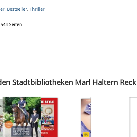
reis
ler
,
Bestseller
,
Thriller
 544 Seiten
en Person
 den Stadtbibliotheken Marl Haltern Rec