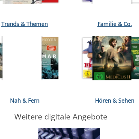
von Jette Kötschau
öffnen Dein Interior Style Guide von Sinja Rohde
Medium öffnen Das können wir uns nicht leis
Medium öffnen Stillen von Má
Medium öffnen Pf
Trends & Themen
Familie & Co.
öffnen Ausflüge zu den schönsten Altstädten im Ruhrgebiet von Pa
Medium öffnen Die größte Reise deines Lebens von Bertram Kaspe
Medium öffnen Lilo & Stitch v
Nah & Fern
Hören & Sehen
Weitere digitale Angebote