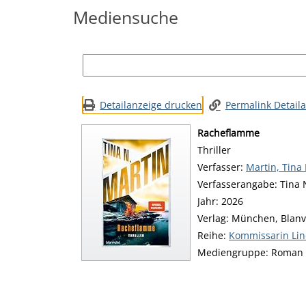
Mediensuche
Detailanzeige drucken
Permalink Detail
Racheflamme
Thriller
Verfasser:
Suche nach d
Martin, Tina 
Verfasserangabe:
Tina 
Jahr:
2026
Verlag:
München, Blanv
Reihe:
Kommissarin Lind
Mediengruppe:
Roman