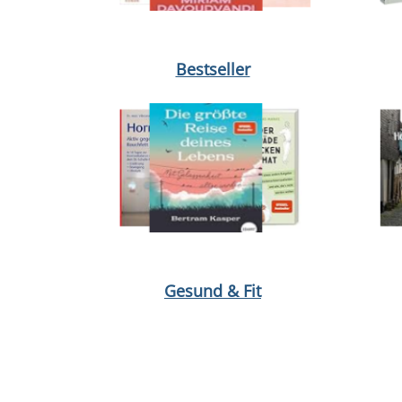
Medium öffnen Dabei waren wir uns immer so nah 
Medium 
Bestseller
Medium öffnen Hormonbauch von Viktoria Schelle
Medium 
Gesund & Fit