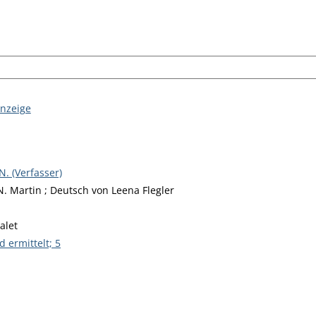
anzeige
iesem Verfasser
N. (Verfasser)
N. Martin ; Deutsch von Leena Flegler
alet
 ermittelt; 5