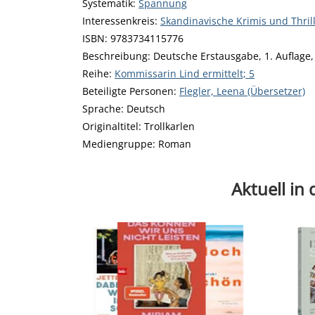
opens in new tab
Diesen Link in neuem Tab öffnen
Systematik:
Suche nach dieser Systematik
Spannung
Interessenkreis:
Suche nach diesem Interessensk
Skandinavische Krimis und Thril
ISBN:
9783734115776
Beschreibung:
Deutsche Erstausgabe, 1. Auflage,
Reihe:
Kommissarin Lind ermittelt; 5
Beteiligte Personen:
Suche nach dieser Beteiligt
Flegler, Leena (Übersetzer)
Sprache:
Deutsch
Originaltitel:
Trollkarlen
Mediengruppe:
Roman
Aktuell in