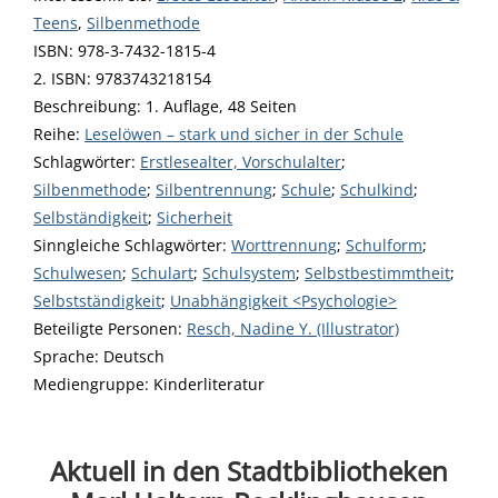
Teens
,
Silbenmethode
ISBN:
978-3-7432-1815-4
2. ISBN:
9783743218154
Beschreibung:
1. Auflage, 48 Seiten
Reihe:
Leselöwen – stark und sicher in der Schule
Schlagwörter:
Erstlesealter, Vorschulalter
;
Silbenmethode
;
Silbentrennung
;
Schule
;
Schulkind
;
Selbständigkeit
;
Sicherheit
Sinngleiche Schlagwörter:
Worttrennung
;
Schulform
;
Schulwesen
;
Schulart
;
Schulsystem
;
Selbstbestimmtheit
;
Selbstständigkeit
;
Unabhängigkeit <Psychologie>
Beteiligte Personen:
Suche nach dieser Beteiligten Person
Resch, Nadine Y. (Illustrator)
Sprache:
Deutsch
Mediengruppe:
Kinderliteratur
Aktuell in den Stadtbibliotheken