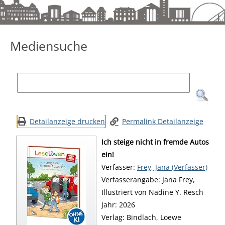
Mediensuche
Mediensuche
Detailanzeige drucken
Permalink Detailanzeige
Ich steige nicht in fremde Autos
ein!
Verfasser:
Suche nach diesem Verfa
Frey, Jana (Verfasser)
Verfasserangabe:
Jana Frey,
Illustriert von Nadine Y. Resch
Jahr:
2026
Verlag:
Bindlach, Loewe