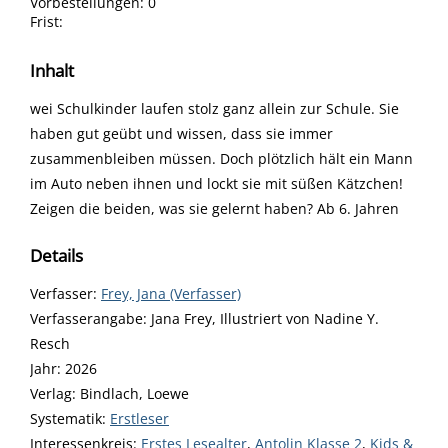
Vorbestellungen:
0
Frist:
Inhalt
wei Schulkinder laufen stolz ganz allein zur Schule. Sie
haben gut geübt und wissen, dass sie immer
zusammenbleiben müssen. Doch plötzlich hält ein Mann
im Auto neben ihnen und lockt sie mit süßen Kätzchen!
Zeigen die beiden, was sie gelernt haben? Ab 6. Jahren
Details
Verfasser:
Suche nach diesem Verfasser
Frey, Jana (Verfasser)
Verfasserangabe:
Jana Frey, Illustriert von Nadine Y.
Resch
Jahr:
2026
Verlag:
Bindlach, Loewe
opens in new tab
Diesen Link in neuem Tab öffnen
Systematik:
Suche nach dieser Systematik
Erstleser
Interessenkreis:
Suche nach diesem Interessenskreis
Erstes Lesealter
,
Antolin Klasse 2
,
Kids &