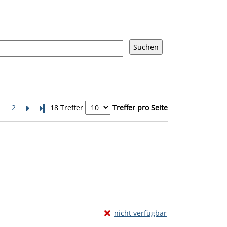
1
2
Letzte Seite
18 Treffer
Treffer pro Seite
Exemplar-Details von Anders glück
nicht verfügbar
Zum Download von externem Anbiete