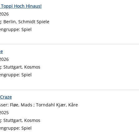
 Toppi Hoch Hinaus!
 nach diesem Verfasser
2026
g:
Berlin, Schmidt Spiele
engruppe:
Spiel
en
ie
 nach diesem Verfasser
2026
g:
Stuttgart, Kosmos
engruppe:
Spiel
 Craze
sser:
Fløe, Mads
;
Torndahl Kjær, Kåre
Suche nach diesem Verfasse
2025
g:
Stuttgart, Kosmos
engruppe:
Spiel