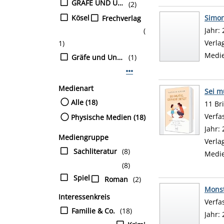
GRÄFE UND UNZER Verlag GmbH
(2)
Kösel
Simo
Frechverlag
Suche
Jahr:
(
Verla
1)
Medi
Gräfe und Unzer
(1)
Mehr Verlag-Filter anzeigen
Medienart
Sei m
Alle (18)
11 Br
Verfa
Physische Medien (18)
Jahr:
Mediengruppe
Verla
Sachliteratur
(8)
Medi
(8)
Spiel
Roman
(2)
Mons
Interessenkreis
Verfa
Familie & Co.
(18)
Jahr: