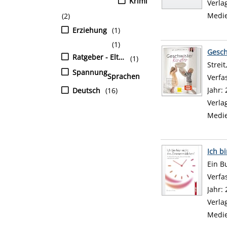
Krimi
Verla
Medi
(2)
Erziehung
(1)
(1)
Gesch
Ratgeber - Eltern und Kind
(1)
Strei
Spannung
Sprachen
Verfa
Jahr:
Deutsch
(16)
Verla
Medi
Ich b
Ein B
Verfa
Jahr:
Verla
Medi