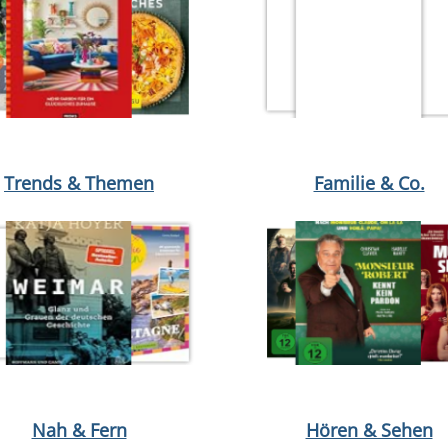
von Jette Kötschau
öffnen Dein Interior Style Guide von Sinja Rohde
Medium öffnen Das können wir uns nicht leis
Medium öffnen Stillen von Má
Medium öffnen Pf
Trends & Themen
Familie & Co.
öffnen Ausflüge zu den schönsten Altstädten im Ruhrgebiet von Pa
Medium öffnen Die größte Reise deines Lebens von Bertram Kaspe
Medium öffnen Lilo & Stitch v
Nah & Fern
Hören & Sehen