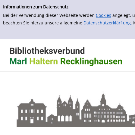
zur Navigation springen
zum Inhalt springen
Zu den Suchfiltern springen
Zur Trefferliste springen
Informationen zum Datenschutz
Bei der Verwendung dieser Webseite werden
Cookies
angelegt, u
beachten Sie hierzu unsere allgemeine
Datenschutzerklär1ung
.