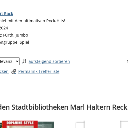
r: Rock
piel mit den ultimativen Rock-Hits!
 nach diesem Verfasser
2024
g:
Fürth, Jumbo
engruppe:
Spiel
 springen
aufsteigend sortieren
ucken
Permalink Trefferliste
 den Stadtbibliotheken Marl Haltern Rec