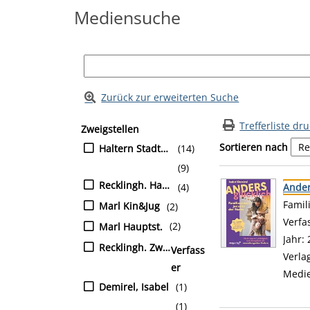
Mediensuche
Zurück zur erweiterten Suche
Suchfilter
Zur Trefferliste springen
Trefferliste dr
Zweigstellen
Sortieren nach
Haltern Stadtbüch.
(14)
(9)
Suchergebnis
Zu den Suchfiltern
Recklingh. Hauptst.
(4)
Ander
Famil
Marl Kin&Jug
(2)
Verfa
(2)
Marl Hauptst.
Jahr:
Recklingh. Zw-Süd
Verfass
Verla
er
Medi
Demirel, Isabel
(1)
(1)