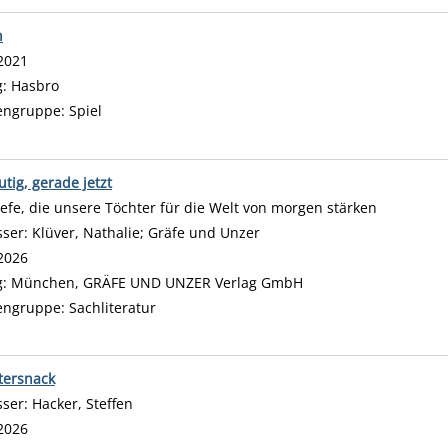
n
 nach diesem Verfasser
2021
g:
Hasbro
engruppe:
Spiel
utig, gerade jetzt
iefe, die unsere Töchter für die Welt von morgen stärken
sser:
Klüver, Nathalie
;
Gräfe und Unzer
Suche nach diesem Verfass
2026
g:
München, GRÄFE UND UNZER Verlag GmbH
engruppe:
Sachliteratur
tersnack
sser:
Hacker, Steffen
Suche nach diesem Verfasser
2026