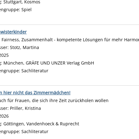
g:
Stuttgart, Kosmos
engruppe:
Spiel
wisterkinder
t, Fairness, Zusammenhalt - kompetente Lösungen für mehr Harmon
sser:
Stotz, Martina
Suche nach diesem Verfasser
2025
g:
München, GRÄFE UND UNZER Verlag GmbH
engruppe:
Sachliteratur
in hier nicht das Zimmermädchen!
uch für Frauen, die sich ihre Zeit zurückholen wollen
sser:
Priller, Kristina
Suche nach diesem Verfasser
2026
g:
Göttingen, Vandenhoeck & Ruprecht
engruppe:
Sachliteratur