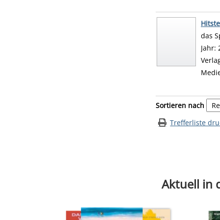
Hitste
das S
Suche
Jahr:
Verla
Medi
Zu den Suchfiltern
Sortieren nach
Trefferliste dr
Aktuell in