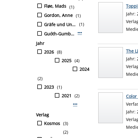
Fløe, Mads
Toppi
(1)
Suche
Jahr:
Gordon, Anne
(1)
Verla
(1)
Gräfe und Unzer
Medi
Mehr Verfasser-Filter anzeig
Guóth-Gumberger, Márta
Jahr
The L
2026
(8)
Suche
Jahr:
2025
(4)
Verla
2024
Medi
(2)
2023
(1)
2021
(2)
Color
Verfa
Mehr Jahr-Filter anzeigen
Jahr:
Verlag
Verla
Kosmos
(3)
Medi
(2)