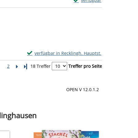
Exemplar-Details von Ich bin
verfügbar
Zum Download von externem Anb
Exemplar-Details von Hitster: Rock anzeigen
verfügbar in Recklingh. Hauptst.
Zum Download von externem Anbieter wechseln - wird
1
2
Letzte Seite
18 Treffer
Treffer pro Seite
OPEN V 12.0.1.2
klinghausen