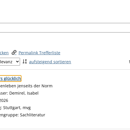
ucken
Permalink Trefferliste
aufsteigend sortieren
 springen
s glücklich
ienleben jenseits der Norm
sser:
Demirel, Isabel
Suche nach diesem Verfasser
2026
g:
Stuttgart, mvg
engruppe:
Sachliteratur