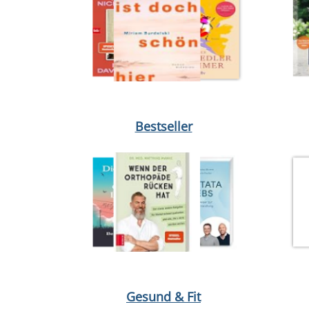
Medium öffnen Dabei waren wir uns immer so nah 
Medium 
Bestseller
Medium öffnen Hormonbauch von Viktoria Schelle
Medium 
Gesund & Fit